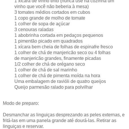
1 xícara de vinho tinto (nunca use na cozinha um
vinho que você não beberia à mesa)
3 tomates médios cortados em cubos
1 copo grande de molho de tomate
1 colher de sopa de açúcar
3 cenouras raladas
1 abobrinha cortada em pedaços pequenos
1 pimentão picado em quadrados
1 xícara bem cheia de folhas de espinafre fresco
1 colher de chá de manjericão seco ou 4 folhas
de manjericão grandes, finamente picadas
1/2 colher de chá de orégano seco
1 colher de chá de sal marinho
1 colher de chá de pimenta moída na hora
Uma embalagem de ravióli de quatro queijos
Queijo parmesão ralado para polvilhar
Modo de preparo:
Desmanchar as linguiças desprezando as peles externas, e
fritá-las em uma panela grande até dourá-las. Retirar as
linguiças e reservar.