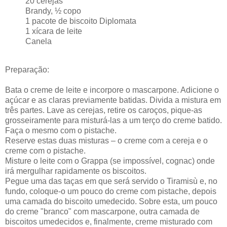
20 cerejas
Brandy, ½ copo
1 pacote de biscoito Diplomata
1 xícara de leite
Canela
Preparação:
Bata o creme de leite e incorpore o mascarpone. Adicione o
açúcar e as claras previamente batidas. Divida a mistura em
três partes. Lave as cerejas, retire os caroços, pique-as
grosseiramente para misturá-las a um terço do creme batido.
Faça o mesmo com o pistache.
Reserve estas duas misturas – o creme com a cereja e o
creme com o pistache.
Misture o leite com o Grappa (se impossível, cognac) onde
irá mergulhar rapidamente os biscoitos.
Pegue uma das taças em que será servido o Tiramisù e, no
fundo, coloque-o um pouco do creme com pistache, depois
uma camada do biscoito umedecido. Sobre esta, um pouco
do creme "branco" com mascarpone, outra camada de
biscoitos umedecidos e, finalmente, creme misturado com