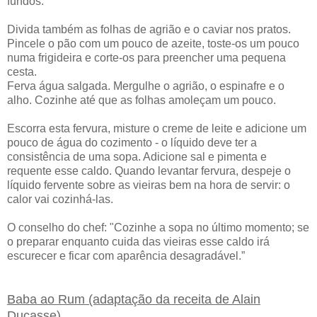
fundos.
Divida também as folhas de agrião e o caviar nos pratos.
Pincele o pão com um pouco de azeite, toste-os um pouco
numa frigideira e corte-os para preencher uma pequena
cesta.
Ferva água salgada. Mergulhe o agrião, o espinafre e o
alho. Cozinhe até que as folhas amoleçam um pouco.
Escorra esta fervura, misture o creme de leite e adicione um
pouco de água do cozimento - o líquido deve ter a
consistência de uma sopa. Adicione sal e pimenta e
requente esse caldo. Quando levantar fervura, despeje o
líquido fervente sobre as vieiras bem na hora de servir: o
calor vai cozinhá-las.
O conselho do chef: "Cozinhe a sopa no último momento; se
o preparar enquanto cuida das vieiras esse caldo irá
escurecer e ficar com aparência desagradável.”
Baba ao Rum (adaptação da receita de Alain
Ducasse)