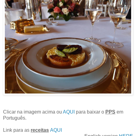
Clicar na imagem acima ou
AQUI
para baixar o
PPS
em
Português.
Link para as
receitas
AQUI