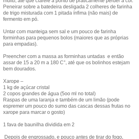
muito, até que clareie a ponto de praticamente perder a cor.
Peneirar sobre a batedeira desligada 2 colheres de farinha
de trigo misturada com 1 pitada ínfima (não mais) de
fermento em pó.
Untar com manteiga sem sal e um pouco de farinha
forminhas para pequenos bolos (maiores que as próprias
para empadas).
Preencher com a massa as forminhas untadas e então
assar de 15 a 20 m a 180 C°, até que os bolinhos estejam
bem dourados.
Xarope –
1 kg de açúcar cristal
2 copos grandes de água (5oo ml no total)
Raspas de uma laranja e também de um limão (pode
espremer um pouco do sumo das cascas dessas frutas no
xarope para marcar o gosto)
1 fava de baunilha dividida em 2
Depois de engrossado, e pouco antes de tirar do fogo,