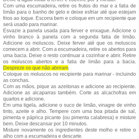
Com uma escumadeira, retire os frutos do mar e a fatia de
limão para o banho de gelo e deixe esfriar até que estejam
frios ao toque. Escorra bem e coloque em um recipiente que
será usado para marinar.
Esvazie a panela usada para ferver e enxague. Adicione o
vinho branco à panela com a segunda fatia de limão.
Adicione os moluscos. Deixe ferver até que os moluscos
comecem a abrir. Com a escumadeira, retire os abertos para
uma bacia. Deixe o resto continuar a cozinhar e abrir. Retire
os moluscos abertos e a fatia de limão para a bacia.
Despreze os que não abriram
.
Coloque os moluscos no recipiente para marinar - incluindo
as conchas.
Com as mãos, pique as azeitonas e adicione ao recipiente.
Adicione as alcaparras também. Corte as alcachofras em
quartos e adicione.
Em uma tigela, adicione o suco de limão, vinagre de vinho
tinto, azeite e alho. Tempere com uma boa pitada de sal,
pimenta e páprica picante (ou pimenta calabresa) e misture
bem. Deixe descansar por 10 minutos.
Misture novamente os ingredientes deste molho e retire o
alho com a escumadeira e descarte.