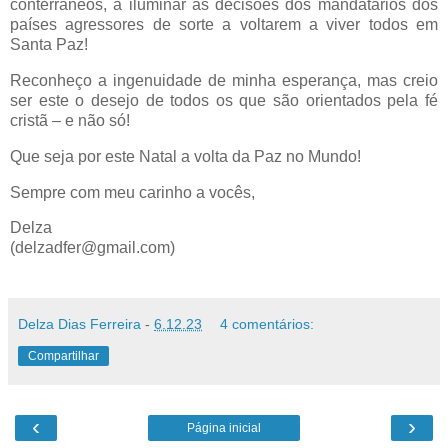
conterrâneos, a iluminar as decisões dos mandatários dos
países agressores de sorte a voltarem a viver todos em
Santa Paz!
Reconheço a ingenuidade de minha esperança, mas creio
ser este o desejo de todos os que são orientados pela fé
cristã – e não só!
Que seja por este Natal a volta da Paz no Mundo!
Sempre com meu carinho a vocês,
Delza
(delzadfer@gmail.com)
Delza Dias Ferreira
-
6.12.23
4 comentários:
Compartilhar
‹
›
Página inicial