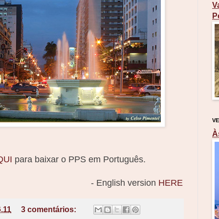
V
P
VE
À
QUI
para baixar o PPS em Português.
- English version
HERE
6.11
3 comentários: