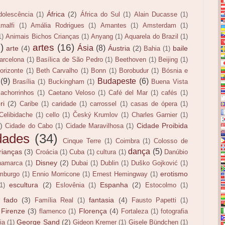
África
(2)
dolescência
(1)
África do Sul
(1)
Alain Ducasse
(1)
malfi
(1)
Amália Rodrigues
(1)
Amantes
(1)
Amsterdam
(1)
1)
Animais Bichos Crianças
(1)
Anyang
(1)
Aquarela do Brazil
(1)
)
artes
(16)
Ásia
(8)
arte
(4)
Áustria
(2)
baile
Bahia
(1)
arcelona
(1)
Basílica de São Pedro
(1)
Beethoven
(1)
Beijing
(1)
orizonte
(1)
Beth Carvalho
(1)
Bonn
(1)
Borobudur
(1)
Bósnia e
(9)
Budapeste
(6)
Brasília
(1)
Buckingham
(1)
Buena Vista
cachorrinhos
(1)
Caetano Veloso
(1)
Café del Mar
(1)
cafés
(1)
ri
(2)
Caribe
(1)
caridade
(1)
carrossel
(1)
casas de ópera
(1)
Celibidache
(1)
cello
(1)
Český Krumlov
(1)
Charles Garnier
(1)
)
Cidade Proibida
Cidade do Cabo
(1)
Cidade Maravilhosa
(1)
dades
(34)
Cinque Terre
(1)
Coimbra
(1)
Colosso de
dança
(5)
rianças
(3)
Croácia
(1)
Cuba
(1)
cultura
(1)
Danúbio
Disney
(2)
namarca
(1)
Dubai
(1)
Dublin
(1)
Duško Gojković
(1)
erotismo
mburgo
(1)
Ennio Morricone
(1)
Ernest Hemingway
(1)
escultura
(2)
Espanha
(2)
(1)
Eslovênia
(1)
Estocolmo
(1)
fado
(3)
fantasia
(4)
Família Real
(1)
Fausto Papetti
(1)
Firenze
(3)
Florença
(4)
flamenco
(1)
Fortaleza
(1)
fotografia
George Sand
(2)
ia
(1)
Gideon Kremer
(1)
Gisele Bündchen
(1)