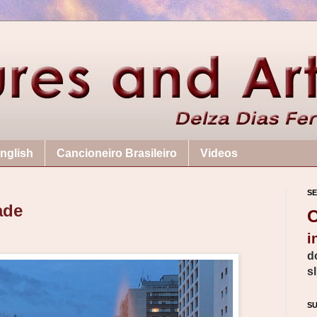
nglish
Cancioneiro Brasileiro
Videos
SE
ade
C
i
d
s
S