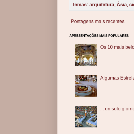
Temas:
arquitetura
,
Ásia
,
c
Postagens mais recentes
APRESENTAÇÕES MAIS POPULARES
Os 10 mais bel
Algumas Estrel
... un solo giorno