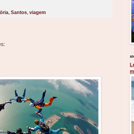
ória
,
Santos
,
viagem
s:
AN
L
m