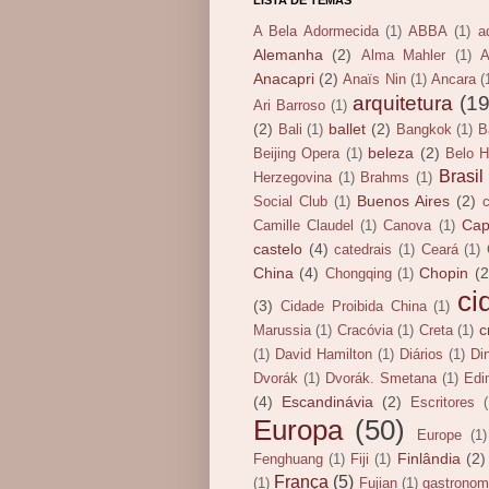
LISTA DE TEMAS
A Bela Adormecida
(1)
ABBA
(1)
a
Alemanha
(2)
Alma Mahler
(1)
A
Anacapri
(2)
Anaïs Nin
(1)
Ancara
(
arquitetura
(19
Ari Barroso
(1)
(2)
ballet
(2)
Bali
(1)
Bangkok
(1)
B
beleza
(2)
Beijing Opera
(1)
Belo H
Brasil
Herzegovina
(1)
Brahms
(1)
Buenos Aires
(2)
Social Club
(1)
Cap
Camille Claudel
(1)
Canova
(1)
castelo
(4)
catedrais
(1)
Ceará
(1)
China
(4)
Chopin
(2
Chongqing
(1)
ci
(3)
Cidade Proibida China
(1)
c
Marussia
(1)
Cracóvia
(1)
Creta
(1)
(1)
David Hamilton
(1)
Diários
(1)
Di
Dvorák
(1)
Dvorák. Smetana
(1)
Edi
(4)
Escandinávia
(2)
Escritores
Europa
(50)
Europe
(1)
Finlândia
(2)
Fenghuang
(1)
Fiji
(1)
França
(5)
(1)
Fujian
(1)
gastronom