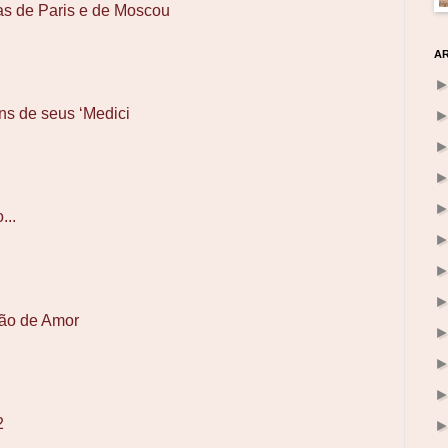
as de Paris e de Moscou
A
ns de seus ‘Medici
...
ação de Amor
2