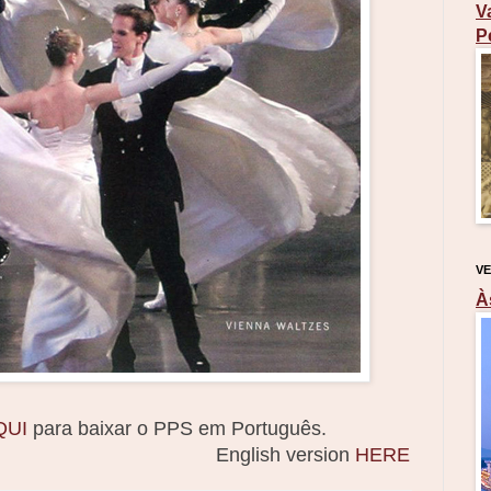
V
P
VE
À
QUI
para baixar o PPS em Português.
English version
HERE