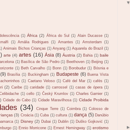
África
(2)
dolescência
(1)
África do Sul
(1)
Alain Ducasse
(1)
malfi
(1)
Amália Rodrigues
(1)
Amantes
(1)
Amsterdam
(1)
1)
Animais Bichos Crianças
(1)
Anyang
(1)
Aquarela do Brazil
(1)
)
artes
(16)
Ásia
(8)
arte
(4)
Áustria
(2)
baile
Bahia
(1)
arcelona
(1)
Basílica de São Pedro
(1)
Beethoven
(1)
Beijing
(1)
orizonte
(1)
Beth Carvalho
(1)
Bonn
(1)
Borobudur
(1)
Bósnia e
(9)
Budapeste
(6)
Brasília
(1)
Buckingham
(1)
Buena Vista
cachorrinhos
(1)
Caetano Veloso
(1)
Café del Mar
(1)
cafés
(1)
ri
(2)
Caribe
(1)
caridade
(1)
carrossel
(1)
casas de ópera
(1)
Celibidache
(1)
cello
(1)
Český Krumlov
(1)
Charles Garnier
(1)
)
Cidade Proibida
Cidade do Cabo
(1)
Cidade Maravilhosa
(1)
dades
(34)
Cinque Terre
(1)
Coimbra
(1)
Colosso de
dança
(5)
rianças
(3)
Croácia
(1)
Cuba
(1)
cultura
(1)
Danúbio
Disney
(2)
namarca
(1)
Dubai
(1)
Dublin
(1)
Duško Gojković
(1)
erotismo
mburgo
(1)
Ennio Morricone
(1)
Ernest Hemingway
(1)