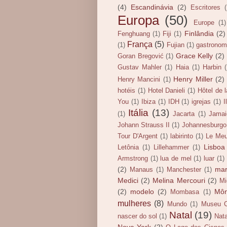
(4)
Escandinávia
(2)
Escritores
Europa
(50)
Europe
(1)
Finlândia
(2)
Fenghuang
(1)
Fiji
(1)
França
(5)
(1)
Fujian
(1)
gastronom
Grace Kelly
(2)
Goran Bregović
(1)
Gustav Mahler
(1)
Haia
(1)
Harbin
Henry Miller
(2)
Henry Mancini
(1)
hotéis
(1)
Hotel Danieli
(1)
Hôtel de 
You
(1)
Ibiza
(1)
IDH
(1)
igrejas
(1)
I
Itália
(13)
(1)
Jacarta
(1)
Jamai
Johann Strauss II
(1)
Johannesburgo
Tour D'Argent
(1)
labirinto
(1)
Le Meu
Lisboa
Letônia
(1)
Lillehammer
(1)
Armstrong
(1)
lua de mel
(1)
luar
(1)
(2)
ma
Manaus
(1)
Manchester
(1)
Medici
(2)
Melina Mercouri
(2)
Mi
(2)
modelo
(2)
Mô
Mombasa
(1)
mulheres
(8)
Mundo
(1)
Museu C
Natal
(19)
nascer do sol
(1)
Nata