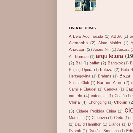
LISTA DE TEMAS
A Bela Adormecida
(1)
ABBA
(1)
a
Alemanha
(2)
Alma Mahler
(1)
A
Anacapri
(2)
Anaïs Nin
(1)
Ancara
(
arquitetura
(19
Ari Barroso
(1)
(2)
ballet
(2)
Bali
(1)
Bangkok
(1)
B
beleza
(2)
Beijing Opera
(1)
Belo H
Brasil
Herzegovina
(1)
Brahms
(1)
Buenos Aires
(2)
Social Club
(1)
Cap
Camille Claudel
(1)
Canova
(1)
castelo
(4)
catedrais
(1)
Ceará
(1)
China
(4)
Chopin
(2
Chongqing
(1)
ci
(3)
Cidade Proibida China
(1)
c
Marussia
(1)
Cracóvia
(1)
Creta
(1)
(1)
David Hamilton
(1)
Diários
(1)
Di
Dvorák
(1)
Dvorák. Smetana
(1)
Edi