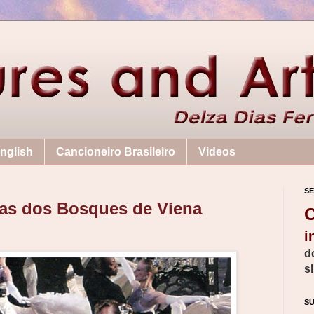
nglish
Cancioneiro Brasileiro
Videos
SE
as dos Bosques de Viena
C
i
d
s
S