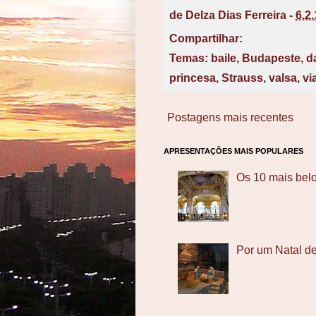
de
Delza Dias Ferreira
-
6.2
Compartilhar:
Temas:
baile
,
Budapeste
,
d
princesa
,
Strauss
,
valsa
,
vi
Postagens mais recentes
APRESENTAÇÕES MAIS POPULARES
Os 10 mais bel
Por um Natal d