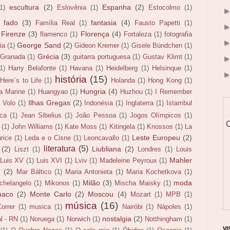
escultura
(2)
Espanha
(2)
(1)
Eslovênia
(1)
Estocolmo
(1)
fado
(3)
fantasia
(4)
Família Real
(1)
Fausto Papetti
(1)
Firenze
(3)
Florença
(4)
flamenco
(1)
Fortaleza
(1)
fotografia
George Sand
(2)
ia
(1)
Gideon Kremer
(1)
Gisele Bündchen
(1)
Grécia
(3)
Granada
(1)
guitarra portuguesa
(1)
Gustav Klimt
(1)
(1)
Harry Belafonte
(1)
Havana
(1)
Heidelberg
(1)
Helsinque
(1)
história
(15)
Here`s to Life
(1)
Holanda
(1)
Hong Kong
(1)
Hungria
(4)
la Marine
(1)
Huangyao
(1)
Huzhou
(1)
I Remember
Ilhas Gregas
(2)
l Volo
(1)
Indonésia
(1)
Inglaterra
(1)
Istambul
ca
(1)
Jean Sibelius
(1)
João Pessoa
(1)
Jogos Olímpicos
(1)
C
(1)
John Williams
(1)
Kate Moss
(1)
Kitingela
(1)
Knossos
(1)
La
Leste Europeu
(2)
rice
(1)
Leda e o Cisne
(1)
Leoncavallo
(1)
literatura
(5)
(2)
Liubliana
(2)
Liszt
(1)
Londres
(1)
Louis
Mahler
Luis XV
(1)
Luis XVI
(1)
Lviv
(1)
Madeleine Peyroux
(1)
r
(2)
Mar Báltico
(1)
Maria Antonieta
(1)
Maria Kochetkova
(1)
Milão
(3)
moda
chelangelo
(1)
Mikonos
(1)
Mischa Maisky
(1)
naco
(2)
Monte Carlo
(2)
Moscou
(4)
Mozart
(1)
MPB
(1)
música
(16)
orrer
(1)
musica
(1)
Nairóbi
(1)
Nápoles
(1)
nostalgia
(2)
l - RN
(1)
Noruega
(1)
Norwich
(1)
Notthingham
(1)
VI