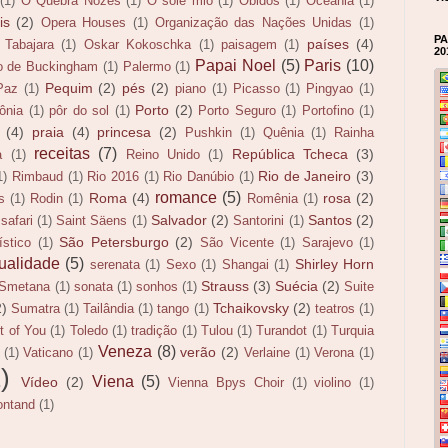
(1)
O Quebra Nozes
(1)
O sole mio
(1)
Óbidos
(1)
Oceania
(1)
is
(2)
Opera Houses
(1)
Organização das Nações Unidas
(1)
PA
países
(4)
 Tabajara
(1)
Oskar Kokoschka
(1)
paisagem
(1)
20
Papai Noel
(5)
Paris
(10)
o de Buckingham
(1)
Palermo
(1)
Pequim
(2)
pés
(2)
Paz
(1)
piano
(1)
Picasso
(1)
Pingyao
(1)
Porto
(2)
ônia
(1)
pôr do sol
(1)
Porto Seguro
(1)
Portofino
(1)
(4)
praia
(4)
princesa
(2)
Pushkin
(1)
Quênia
(1)
Rainha
receitas
(7)
República Tcheca
(3)
a
(1)
Reino Unido
(1)
Rio de Janeiro
(3)
1)
Rimbaud
(1)
Rio 2016
(1)
Rio Danúbio
(1)
romance
(5)
Roma
(4)
rosa
(2)
s
(1)
Rodin
(1)
Romênia
(1)
Salvador
(2)
Santos
(2)
safari
(1)
Saint Säens
(1)
Santorini
(1)
São Petersburgo
(2)
stico
(1)
São Vicente
(1)
Sarajevo
(1)
ualidade
(5)
Shirley Horn
serenata
(1)
Sexo
(1)
Shangai
(1)
Strauss
(3)
Suécia
(2)
Smetana
(1)
sonata
(1)
sonhos
(1)
Suite
2)
Tchaikovsky
(2)
Sumatra
(1)
Tailândia
(1)
tango
(1)
teatros
(1)
t of You
(1)
Toledo
(1)
tradição
(1)
Tulou
(1)
Turandot
(1)
Turquia
Veneza
(8)
verão
(2)
(1)
Vaticano
(1)
Verlaine
(1)
Verona
(1)
)
Viena
(5)
Vídeo
(2)
Vienna Bpys Choir
(1)
violino
(1)
ontand
(1)