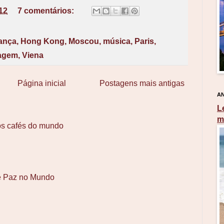
.12
7 comentários:
ança
,
Hong Kong
,
Moscou
,
música
,
Paris
,
agem
,
Viena
Página inicial
Postagens mais antigas
AN
L
m
os cafés do mundo
e Paz no Mundo