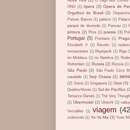
Nova York
(2)
O Lago dos Cisnes
ópera
(2)
Ópera de Par
ONU
(1)
Orgulhos do Brasil
(2)
Orquestra
Países Baixos
(1)
palácio
(1)
Paláci
parque de diversão
(1)
Passau
(1)
pintura
(2)
poesia
(3)
Pisa
(1)
Pol
Portugal
(5)
Praga
Positano
(1)
Elizabeth II
(1)
Ravello
(1)
realez
restaurantes
(1)
Reykjavik
(1)
Riga
(
rio Moldava
(1)
rio Neretva
(1)
Rode
Russia
(2)
Rotterdam
(1)
Rússia
(1)
São Paulo
(3)
São Paulo Circo Mí
sens
Seiji Ozawa
(2)
saudade
(1)
(2)
Sissi
(3)
Siena
(1)
Singapura
(1)
Sul do Pacífico
(
Quebra-Nozes
(1)
Terrazza Danieli
(1)
The Very Though
Übermodel
(2)
(1)
Utrecht
(1)
valsa
viagem
(42
Versailles
(1)
Yo-Yo Ma
(3)
violoncelo
(1)
Yves M