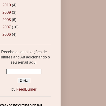
►
2010
(4)
►
2009
(3)
►
2008
(6)
►
2007
(10)
►
2006
(4)
Receba as atualizações de
ultures and Art adicionando o
seu e-mail aqui:
by
FeedBurner
SITAS - DESDE OUTUBRO DE 2011