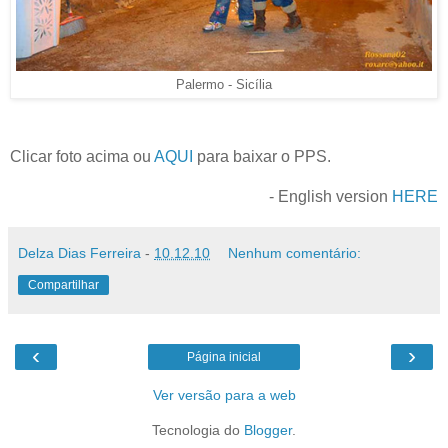
Palermo - Sicília
Clicar foto acima ou
AQUI
para baixar o PPS.
- English version
HERE
Delza Dias Ferreira
-
10.12.10
Nenhum comentário:
Compartilhar
‹
›
Página inicial
Ver versão para a web
Tecnologia do
Blogger
.