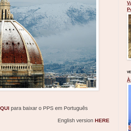
V
P
VE
À
QUI
para baixar o PPS em Português
English version
HERE