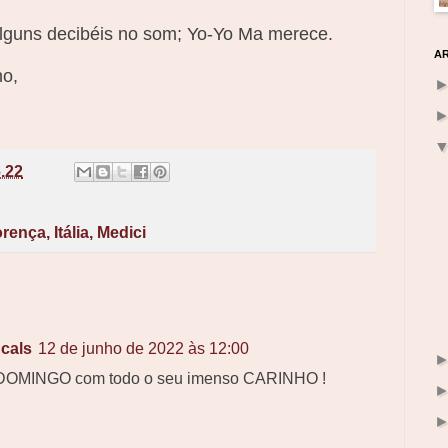
guns decibéis no som; Yo-Yo Ma merece.
A
o,
6.22
orença
,
Itália
,
Medici
cals
12 de junho de 2022 às 12:00
DOMINGO com todo o seu imenso CARINHO !