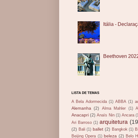
Itália - Declar
Beethoven 202
LISTA DE TEMAS
A Bela Adormecida
(1)
ABBA
(1)
a
Alemanha
(2)
Alma Mahler
(1)
A
Anacapri
(2)
Anaïs Nin
(1)
Ancara
(
arquitetura
(19
Ari Barroso
(1)
(2)
ballet
(2)
Bali
(1)
Bangkok
(1)
B
beleza
(2)
Beijing Opera
(1)
Belo H