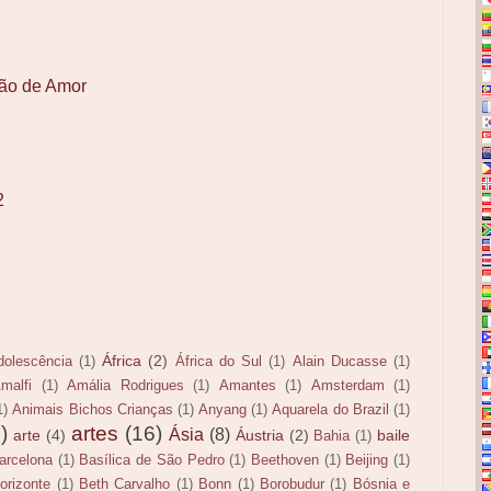
ação de Amor
2
África
(2)
dolescência
(1)
África do Sul
(1)
Alain Ducasse
(1)
malfi
(1)
Amália Rodrigues
(1)
Amantes
(1)
Amsterdam
(1)
1)
Animais Bichos Crianças
(1)
Anyang
(1)
Aquarela do Brazil
(1)
)
artes
(16)
Ásia
(8)
arte
(4)
Áustria
(2)
baile
Bahia
(1)
arcelona
(1)
Basílica de São Pedro
(1)
Beethoven
(1)
Beijing
(1)
orizonte
(1)
Beth Carvalho
(1)
Bonn
(1)
Borobudur
(1)
Bósnia e