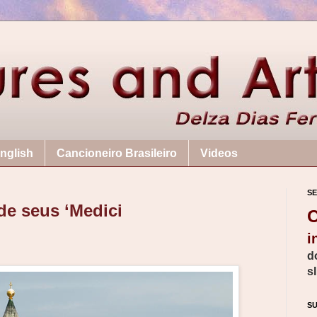
nglish
Cancioneiro Brasileiro
Videos
SE
de seus ‘Medici
C
i
d
s
S