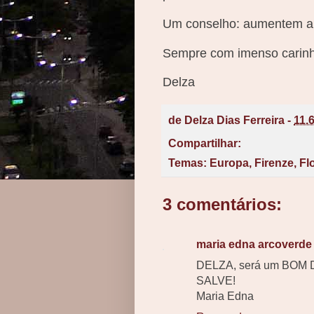
Um conselho: aumentem al
Sempre com imenso carinh
Delza
de
Delza Dias Ferreira
-
11.
Compartilhar:
Temas:
Europa
,
Firenze
,
Fl
3 comentários:
maria edna arcoverde 
DELZA, será um BOM 
SALVE!
Maria Edna