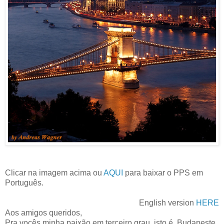
Clicar na imagem acima ou
AQUI
para baixar o PPS em
Português.
English version
HERE
Aos amigos queridos,
Pra vocês minha paixão em terceiro grau, isto é, Budapeste