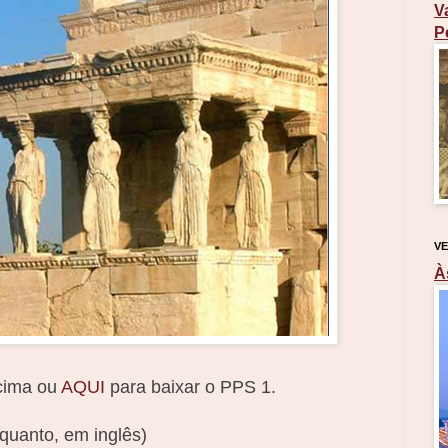
V
P
VE
À
acima ou
AQUI
para baixar o PPS 1.
nquanto, em inglês)