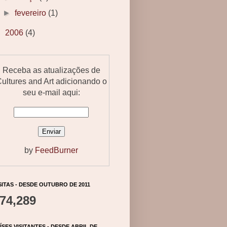
►
fevereiro
(1)
►
2006
(4)
Receba as atualizações de
ultures and Art adicionando o
seu e-mail aqui:
by
FeedBurner
SITAS - DESDE OUTUBRO DE 2011
74,289
ÍSES VISITANTES - DESDE ABRIL DE