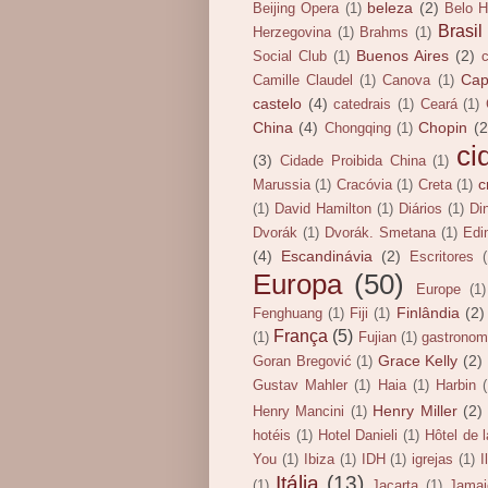
beleza
(2)
Beijing Opera
(1)
Belo H
Brasil
Herzegovina
(1)
Brahms
(1)
Buenos Aires
(2)
Social Club
(1)
Cap
Camille Claudel
(1)
Canova
(1)
castelo
(4)
catedrais
(1)
Ceará
(1)
China
(4)
Chopin
(2
Chongqing
(1)
ci
(3)
Cidade Proibida China
(1)
c
Marussia
(1)
Cracóvia
(1)
Creta
(1)
(1)
David Hamilton
(1)
Diários
(1)
Di
Dvorák
(1)
Dvorák. Smetana
(1)
Edi
(4)
Escandinávia
(2)
Escritores
Europa
(50)
Europe
(1)
Finlândia
(2)
Fenghuang
(1)
Fiji
(1)
França
(5)
(1)
Fujian
(1)
gastronom
Grace Kelly
(2)
Goran Bregović
(1)
Gustav Mahler
(1)
Haia
(1)
Harbin
Henry Miller
(2)
Henry Mancini
(1)
hotéis
(1)
Hotel Danieli
(1)
Hôtel de 
You
(1)
Ibiza
(1)
IDH
(1)
igrejas
(1)
I
Itália
(13)
(1)
Jacarta
(1)
Jamai