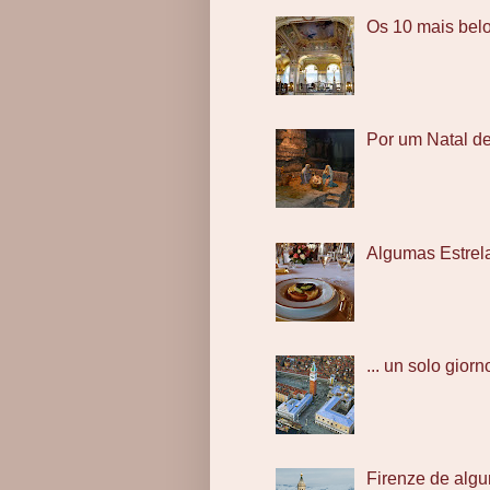
Os 10 mais bel
Por um Natal d
Algumas Estrel
... un solo giorno
Firenze de algu