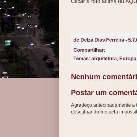
Clicar a foto acima ou
AQU
de
Delza Dias Ferreira
-
5.7
Compartilhar:
Temas:
arquitetura
,
Europa
Nenhum comentári
Postar um comentá
Agradeço antecipadamente a t
desculpando-me pela impossib