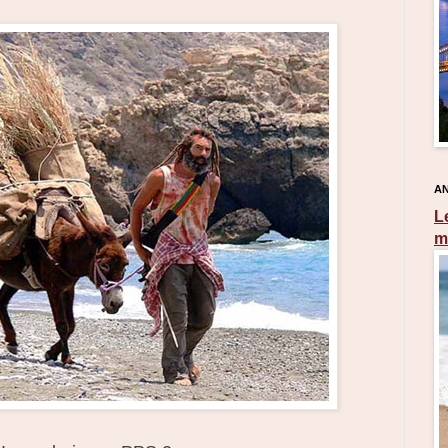
AN
L
m