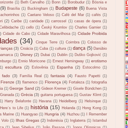
orizonte
(1)
Beth Carvalho
(1)
Bonn
(1)
Borobudur
(1)
Bósnia e
(9)
Budapeste
(6)
Brasília
(1)
Buckingham
(1)
Buena Vista
cachorrinhos
(1)
Caetano Veloso
(1)
Café del Mar
(1)
cafés
(1)
ri
(2)
Caribe
(1)
caridade
(1)
carrossel
(1)
casas de ópera
(1)
Celibidache
(1)
cello
(1)
Český Krumlov
(1)
Charles Garnier
(1)
)
Cidade Proibida
Cidade do Cabo
(1)
Cidade Maravilhosa
(1)
dades
(34)
Cinque Terre
(1)
Coimbra
(1)
Colosso de
dança
(5)
rianças
(3)
Croácia
(1)
Cuba
(1)
cultura
(1)
Danúbio
Disney
(2)
namarca
(1)
Dubai
(1)
Dublin
(1)
Duško Gojković
(1)
erotismo
mburgo
(1)
Ennio Morricone
(1)
Ernest Hemingway
(1)
escultura
(2)
Espanha
(2)
(1)
Eslovênia
(1)
Estocolmo
(1)
fado
(3)
fantasia
(4)
Família Real
(1)
Fausto Papetti
(1)
Firenze
(3)
Florença
(4)
flamenco
(1)
Fortaleza
(1)
fotografia
George Sand
(2)
ia
(1)
Gideon Kremer
(1)
Gisele Bündchen
(1)
Grécia
(3)
Granada
(1)
guitarra portuguesa
(1)
Gustav Klimt
(1)
(1)
Harry Belafonte
(1)
Havana
(1)
Heidelberg
(1)
Helsinque
(1)
história
(15)
Here`s to Life
(1)
Holanda
(1)
Hong Kong
(1)
Hungria
(4)
la Marine
(1)
Huangyao
(1)
Huzhou
(1)
I Remember
Ilhas Gregas
(2)
l Volo
(1)
Indonésia
(1)
Inglaterra
(1)
Istambul
ca
(1)
Jean Sibelius
(1)
João Pessoa
(1)
Jogos Olímpicos
(1)