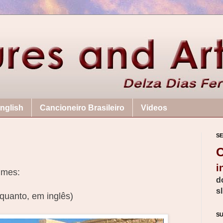
nglish
Cancioneiro Brasileiro
Videos
SE
C
i
umes:
d
s
nquanto, em inglês)
S