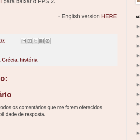
I
para baixar o PPS 2.
- English version
HERE
A
.07
,
Grécia
,
história
o:
rio
odos os comentários que me forem oferecidos
ilidade de resposta.