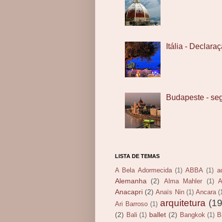
Itália - Declar
Budapeste - se
LISTA DE TEMAS
A Bela Adormecida
(1)
ABBA
(1)
a
Alemanha
(2)
Alma Mahler
(1)
A
Anacapri
(2)
Anaïs Nin
(1)
Ancara
(
arquitetura
(19
Ari Barroso
(1)
(2)
ballet
(2)
Bali
(1)
Bangkok
(1)
B