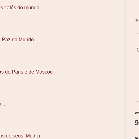
os cafés do mundo
e Paz no Mundo
C
as de Paris e de Moscou
...
VI
9
ns de seus ‘Medici
PA