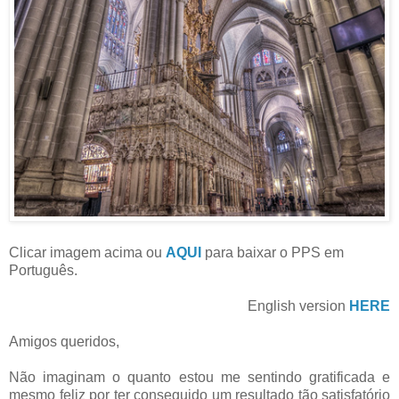
Clicar imagem acima ou
AQUI
para baixar o PPS em
Português.
English version
HERE
Amigos queridos,
Não imaginam o quanto estou me sentindo gratificada e
mesmo feliz por ter conseguido um resultado tão satisfatório