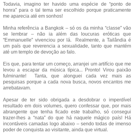
Todavia, imagino ter havido uma espécie de “ponto de
honra” para o tal tema ser escolhido porque praticamente
me aparecia até em sonhos!
Minha referência a Bangkok – só os da minha “classe” vão
se lembrar – não ia além das loucuras eróticas que
“Emmanuelle” vivenciou por lá. Realmente, a Tailândia é
um país que reverencia a sexualidade, tanto que mantém
até um templo de devoção ao falo.
Eis que, para tentar um começo, arranjei um artifício que me
levou a escapar da música típica... Pronto! Virou paixão
fulminante! Tanta, que alonguei cada vez mais as
pesquisas porque a cada nova busca, novos encantos me
arrebatavam.
Apesar de ter sido obrigada a desdobrar o imperdível
resultado em dois volumes, quero confessar que, por mais
abrangente que tenha ficado este trabalho, só consegui
trazer-lhes a “nata” do que há naquele mágico país! Há
incontáveis camadas logo abaixo – sendo todas de imenso
poder de conquista ao visitante, ainda que virtual.