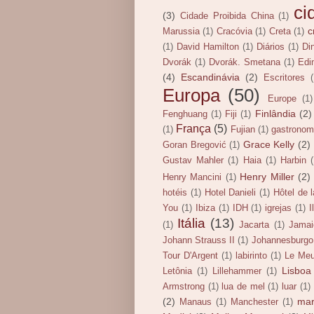
ci
(3)
Cidade Proibida China
(1)
c
Marussia
(1)
Cracóvia
(1)
Creta
(1)
(1)
David Hamilton
(1)
Diários
(1)
Di
Dvorák
(1)
Dvorák. Smetana
(1)
Edi
(4)
Escandinávia
(2)
Escritores
Europa
(50)
Europe
(1)
Finlândia
(2)
Fenghuang
(1)
Fiji
(1)
França
(5)
(1)
Fujian
(1)
gastronom
Grace Kelly
(2)
Goran Bregović
(1)
Gustav Mahler
(1)
Haia
(1)
Harbin
Henry Miller
(2)
Henry Mancini
(1)
hotéis
(1)
Hotel Danieli
(1)
Hôtel de 
You
(1)
Ibiza
(1)
IDH
(1)
igrejas
(1)
I
Itália
(13)
(1)
Jacarta
(1)
Jamai
Johann Strauss II
(1)
Johannesburgo
Tour D'Argent
(1)
labirinto
(1)
Le Meu
Lisboa
Letônia
(1)
Lillehammer
(1)
Armstrong
(1)
lua de mel
(1)
luar
(1)
(2)
ma
Manaus
(1)
Manchester
(1)