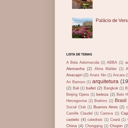
Palácio de Vers
LISTA DE TEMAS
A Bela Adormecida
(1)
ABBA
(1)
a
Alemanha
(2)
Alma Mahler
(1)
A
Anacapri
(2)
Anaïs Nin
(1)
Ancara
(
arquitetura
(19
Ari Barroso
(1)
(2)
ballet
(2)
Bali
(1)
Bangkok
(1)
B
beleza
(2)
Beijing Opera
(1)
Belo H
Brasil
Herzegovina
(1)
Brahms
(1)
Buenos Aires
(2)
Social Club
(1)
Cap
Camille Claudel
(1)
Canova
(1)
castelo
(4)
catedrais
(1)
Ceará
(1)
China
(4)
Chopin
(2
Chongqing
(1)