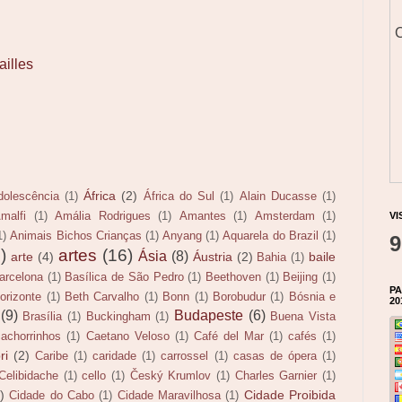
C
ailles
África
(2)
dolescência
(1)
África do Sul
(1)
Alain Ducasse
(1)
malfi
(1)
Amália Rodrigues
(1)
Amantes
(1)
Amsterdam
(1)
VI
1)
Animais Bichos Crianças
(1)
Anyang
(1)
Aquarela do Brazil
(1)
9
)
artes
(16)
Ásia
(8)
arte
(4)
Áustria
(2)
baile
Bahia
(1)
arcelona
(1)
Basílica de São Pedro
(1)
Beethoven
(1)
Beijing
(1)
PA
orizonte
(1)
Beth Carvalho
(1)
Bonn
(1)
Borobudur
(1)
Bósnia e
20
(9)
Budapeste
(6)
Brasília
(1)
Buckingham
(1)
Buena Vista
cachorrinhos
(1)
Caetano Veloso
(1)
Café del Mar
(1)
cafés
(1)
ri
(2)
Caribe
(1)
caridade
(1)
carrossel
(1)
casas de ópera
(1)
Celibidache
(1)
cello
(1)
Český Krumlov
(1)
Charles Garnier
(1)
)
Cidade Proibida
Cidade do Cabo
(1)
Cidade Maravilhosa
(1)