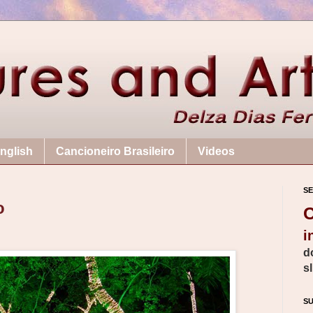
nglish
Cancioneiro Brasileiro
Videos
SE
o
C
i
d
s
S