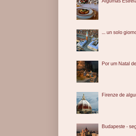
Algumas Estrel
... un solo giorno
Por um Natal d
Firenze de algu
Budapeste - se