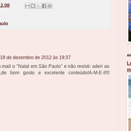
12.08
aulo
AN
18 de dezembro de 2012 às 19:37
L
.mail o "Natal em São Paulo" e não resisti: aderi ao
m
o,de bom gosto e excelente conteúdo!A-M-E-I!!!!