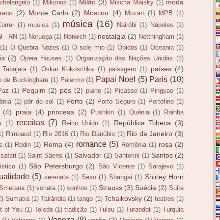
Milão
(3)
moda
chelangelo
(1)
Mikonos
(1)
Mischa Maisky
(1)
naco
(2)
Monte Carlo
(2)
Moscou
(4)
Mozart
(1)
MPB
(1)
música
(16)
orrer
(1)
musica
(1)
Nairóbi
(1)
Nápoles
(1)
nostalgia
(2)
l - RN
(1)
Noruega
(1)
Norwich
(1)
Notthingham
(1)
(1)
O Quebra Nozes
(1)
O sole mio
(1)
Óbidos
(1)
Oceania
(1)
is
(2)
Opera Houses
(1)
Organização das Nações Unidas
(1)
países
(4)
 Tabajara
(1)
Oskar Kokoschka
(1)
paisagem
(1)
Papai Noel
(5)
Paris
(10)
o de Buckingham
(1)
Palermo
(1)
Pequim
(2)
pés
(2)
Paz
(1)
piano
(1)
Picasso
(1)
Pingyao
(1)
Porto
(2)
ônia
(1)
pôr do sol
(1)
Porto Seguro
(1)
Portofino
(1)
(4)
praia
(4)
princesa
(2)
Pushkin
(1)
Quênia
(1)
Rainha
receitas
(7)
República Tcheca
(3)
a
(1)
Reino Unido
(1)
Rio de Janeiro
(3)
1)
Rimbaud
(1)
Rio 2016
(1)
Rio Danúbio
(1)
romance
(5)
Roma
(4)
rosa
(2)
s
(1)
Rodin
(1)
Romênia
(1)
Salvador
(2)
Santos
(2)
safari
(1)
Saint Säens
(1)
Santorini
(1)
São Petersburgo
(2)
stico
(1)
São Vicente
(1)
Sarajevo
(1)
ualidade
(5)
Shirley Horn
serenata
(1)
Sexo
(1)
Shangai
(1)
Strauss
(3)
Suécia
(2)
Smetana
(1)
sonata
(1)
sonhos
(1)
Suite
2)
Tchaikovsky
(2)
Sumatra
(1)
Tailândia
(1)
tango
(1)
teatros
(1)
t of You
(1)
Toledo
(1)
tradição
(1)
Tulou
(1)
Turandot
(1)
Turquia
Veneza
(8)