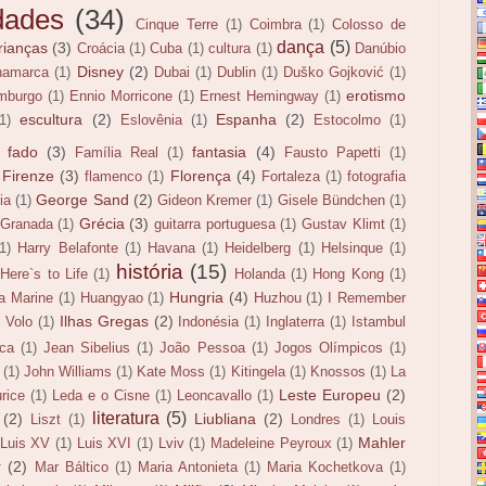
dades
(34)
Cinque Terre
(1)
Coimbra
(1)
Colosso de
dança
(5)
rianças
(3)
Croácia
(1)
Cuba
(1)
cultura
(1)
Danúbio
Disney
(2)
namarca
(1)
Dubai
(1)
Dublin
(1)
Duško Gojković
(1)
erotismo
mburgo
(1)
Ennio Morricone
(1)
Ernest Hemingway
(1)
escultura
(2)
Espanha
(2)
(1)
Eslovênia
(1)
Estocolmo
(1)
fado
(3)
fantasia
(4)
Família Real
(1)
Fausto Papetti
(1)
Firenze
(3)
Florença
(4)
flamenco
(1)
Fortaleza
(1)
fotografia
George Sand
(2)
ia
(1)
Gideon Kremer
(1)
Gisele Bündchen
(1)
Grécia
(3)
Granada
(1)
guitarra portuguesa
(1)
Gustav Klimt
(1)
(1)
Harry Belafonte
(1)
Havana
(1)
Heidelberg
(1)
Helsinque
(1)
história
(15)
Here`s to Life
(1)
Holanda
(1)
Hong Kong
(1)
Hungria
(4)
la Marine
(1)
Huangyao
(1)
Huzhou
(1)
I Remember
Ilhas Gregas
(2)
l Volo
(1)
Indonésia
(1)
Inglaterra
(1)
Istambul
ca
(1)
Jean Sibelius
(1)
João Pessoa
(1)
Jogos Olímpicos
(1)
(1)
John Williams
(1)
Kate Moss
(1)
Kitingela
(1)
Knossos
(1)
La
Leste Europeu
(2)
rice
(1)
Leda e o Cisne
(1)
Leoncavallo
(1)
literatura
(5)
(2)
Liubliana
(2)
Liszt
(1)
Londres
(1)
Louis
Mahler
Luis XV
(1)
Luis XVI
(1)
Lviv
(1)
Madeleine Peyroux
(1)
r
(2)
Mar Báltico
(1)
Maria Antonieta
(1)
Maria Kochetkova
(1)