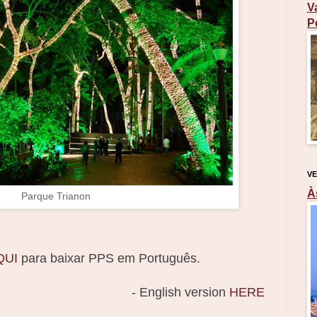
V
P
VE
À
Parque Trianon
QUI
para baixar PPS em Português.
- English version
HERE