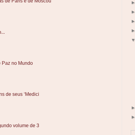
as de Paris e de Moscou
...
e Paz no Mundo
ns de seus ‘Medici
gundo volume de 3