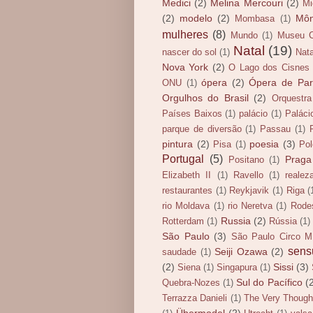
Medici
(2)
Melina Mercouri
(2)
Mi
(2)
modelo
(2)
Mô
Mombasa
(1)
mulheres
(8)
Mundo
(1)
Museu C
Natal
(19)
nascer do sol
(1)
Nata
Nova York
(2)
O Lago dos Cisnes
ópera
(2)
Ópera de Par
ONU
(1)
Orgulhos do Brasil
(2)
Orquestra
Países Baixos
(1)
palácio
(1)
Paláci
parque de diversão
(1)
Passau
(1)
pintura
(2)
poesia
(3)
Pisa
(1)
Pol
Portugal
(5)
Praga
Positano
(1)
Elizabeth II
(1)
Ravello
(1)
realez
restaurantes
(1)
Reykjavik
(1)
Riga
(
rio Moldava
(1)
rio Neretva
(1)
Rode
Russia
(2)
Rotterdam
(1)
Rússia
(1)
São Paulo
(3)
São Paulo Circo Mí
sens
Seiji Ozawa
(2)
saudade
(1)
(2)
Sissi
(3)
Siena
(1)
Singapura
(1)
Sul do Pacífico
(
Quebra-Nozes
(1)
Terrazza Danieli
(1)
The Very Though